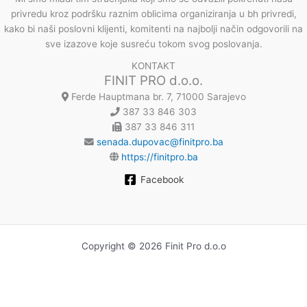
privredu kroz podršku raznim oblicima organiziranja u bh privredi,
kako bi naši poslovni klijenti, komitenti na najbolji način odgovorili na
sve izazove koje susreću tokom svog poslovanja.
KONTAKT
FINIT PRO d.o.o.
Ferde Hauptmana br. 7, 71000 Sarajevo
387 33 846 303
387 33 846 311
senada.dupovac@finitpro.ba
https://finitpro.ba
Facebook
Copyright © 2026 Finit Pro d.o.o