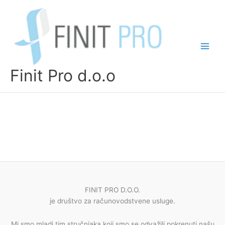
Skip
to
content
Finit Pro d.o.o
FINIT PRO D.O.O.
je društvo za računovodstvene usluge.
Mi smo mladi tim stručnjaka koji smo se odvažili pokrenuti našu